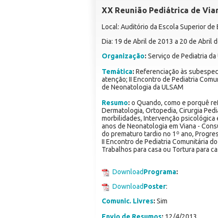
XX Reunião Pediátrica de Via
Local: Auditório da Escola Superior d
Dia: 19 de Abril de 2013 a 20 de Abril 
Organização
:
Serviço de Pediatria da
Temática
:
Referenciação às subespeci
atenção; II Encontro de Pediatria Co
de Neonatologia da ULSAM
Resumo
:
o Quando, como e porquê ref
Dermatologia, Ortopedia, Cirurgia Pediá
morbilidades, Intervenção psicológica
anos de Neonatologia em Viana - Consul
do prematuro tardio no 1º ano, Progres
II Encontro de Pediatria Comunitária d
Trabalhos para casa ou Tortura para c
Download
Programa
:
Download
Poster
:
Comunic. Livres
:
Sim
Envio de Resumos
:
12/4/2013