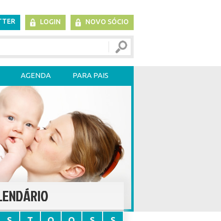
TTER
LOGIN
NOVO SÓCIO
AGENDA
PARA PAIS
LENDÁRIO
S
T
Q
Q
S
S