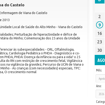
na do Castelo
e Enfermagem de Viana do Castelo
2
de 2013
9
 Unidade Local de Saúde do Alto Minho - Viana do Castelo
16
alidades; Perturbação de hiperactividade e défice de
munitária do Minho; Comemoração dos 25 anos da Unidade
23
erenciar às subespecialidades - ORL, Oftalmologia,
30
trica, Cardiologia Pediátrica o PHDA - Diagnóstico e co-
 em PHDA, PHDA: Doença da infância ou para a vida? o 25
AGO
ta do RN com restrição de crescimento fetal, Vigilâncica
sos na vigilância da gravidez, Percurso da UCIN de Viana o
o Minho - As crianças (com necessidades) especiais, TPC:
Mês:
asa, O crescimento normal
Ano:
Catego