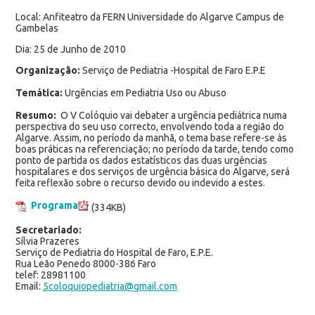
Local: Anfiteatro da FERN Universidade do Algarve Campus de
Gambelas
Dia: 25 de Junho de 2010
Organização:
Serviço de Pediatria -Hospital de Faro E.P.E
Temática:
Urgências em Pediatria Uso ou Abuso
Resumo:
O V Colóquio vai debater a urgência pediátrica numa
perspectiva do seu uso correcto, envolvendo toda a região do
Algarve. Assim, no período da manhã, o tema base refere-se às
boas práticas na referenciação; no período da tarde, tendo como
ponto de partida os dados estatísticos das duas urgências
hospitalares e dos serviços de urgência básica do Algarve, será
feita reflexão sobre o recurso devido ou indevido a estes.
Programa
(334KB)
Secretariado:
Sílvia Prazeres
Serviço de Pediatria do Hospital de Faro, E.P.E.
Rua Leão Penedo 8000-386 Faro
telef: 28981100
Email:
5coloquiopediatria@gmail.com