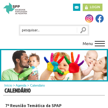
LOGIN
Menu
Início
>
Agenda
> Calendário
CALENDÁRIO
7ª Reunião Temática da SPAP