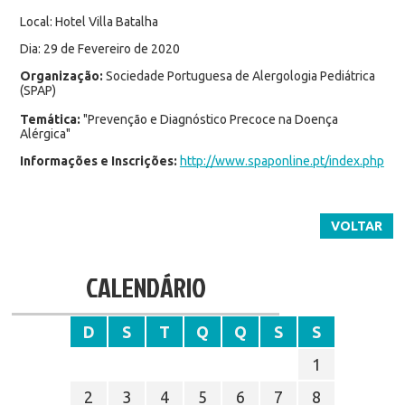
Local: Hotel Villa Batalha
Dia: 29 de Fevereiro de 2020
Organização:
Sociedade Portuguesa de Alergologia Pediátrica
(SPAP)
Temática:
"Prevenção e Diagnóstico Precoce na Doença
Alérgica"
Informações e Inscrições:
http://www.spaponline.pt/index.php
VOLTAR
CALENDÁRIO
D
S
T
Q
Q
S
S
1
2
3
4
5
6
7
8