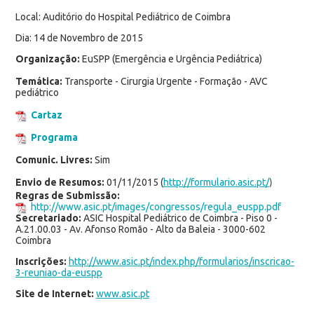
Local: Auditório do Hospital Pediátrico de Coimbra
Dia: 14 de Novembro de 2015
Organização:
EuSPP (Emergência e Urgência Pediátrica)
Temática:
Transporte - Cirurgia Urgente - Formação - AVC
pediátrico
Cartaz
Programa
Comunic. Livres:
Sim
Envio de Resumos:
01/11/2015 (
http://formulario.asic.pt/
)
Regras de Submissão:
http://www.asic.pt/images/congressos/regula_euspp.pdf
Secretariado:
ASIC Hospital Pediátrico de Coimbra - Piso 0 -
A.21.00.03 - Av. Afonso Romão - Alto da Baleia - 3000-602
Coimbra
Inscrições:
http://www.asic.pt/index.php/formularios/inscricao-
3-reuniao-da-euspp
Site de Internet:
www.asic.pt