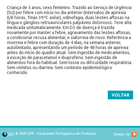
Criança de 5 anos, sexo feminino. Trazido ao Serviço de Urgência
(SU) por febre com início no dia anterior (intervalos de apirexia
6/6 horas, Tmáx 39ºC axilar), odinofagia, duas lesões aftosas na
língua e gânglios retroauriculares palpáveis dolorosos. Teve alta
medicada sintomaticamente. Em D5 de doença é trazida
novamente por manter a febre, agravamento das lesões aftosas,
a condicionar recusa alimentar, e sialorreia de novo. Referência a
rinorreia e febre com duração de 4 dias, na semana anterior,
autolimitado, apresentando um período de 48 horas de apirexia
antes do início do quadro atual. Sem ingestão de medicamentos,
à exceção de paracetamol e ibuprofeno. Sem ingestão de
alimentos fora do habitual. Sem tosse ou dificuldade respiratória.
Sem vómitos ou diarreia. Sem contexto epidemiológico
conhecido.
VOLTAR
© 2026 SPP - Sociedade Portuguesa de Pediatria
[
D
]