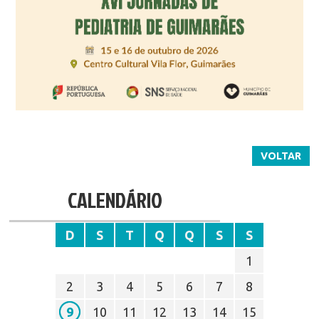
VOLTAR
CALENDÁRIO
D
S
T
Q
Q
S
S
1
2
3
4
5
6
7
8
9
10
11
12
13
14
15