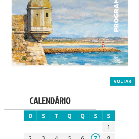
VOLTAR
CALENDÁRIO
D
S
T
Q
Q
S
S
1
2
3
4
5
6
7
8