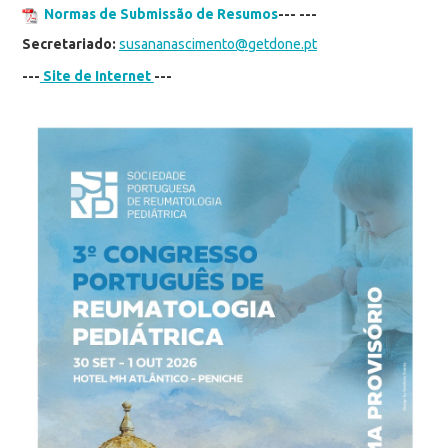
Normas de Submissão de Resumos
---
---
Secretariado:
susananascimento@getdone.pt
---
Site de Internet
---