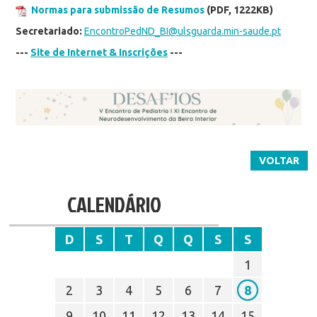
Normas para submissão de Resumos
(PDF, 1222KB)
Secretariado:
EncontroPedND_BI@ulsguarda.min-saude.pt
---
Site de Internet & Inscrições
---
VOLTAR
CALENDÁRIO
D
S
T
Q
Q
S
S
1
2
3
4
5
6
7
8
9
10
11
12
13
14
15