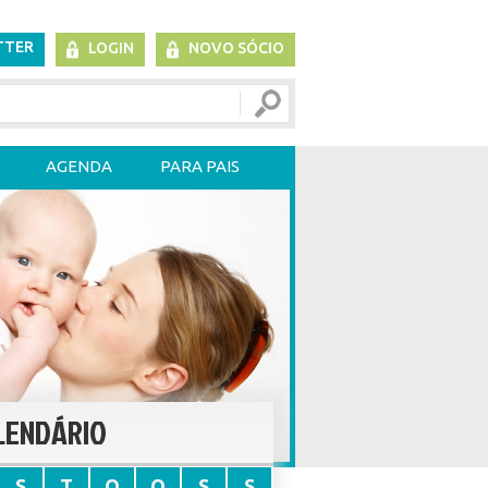
TTER
LOGIN
NOVO SÓCIO
AGENDA
PARA PAIS
LENDÁRIO
S
T
Q
Q
S
S