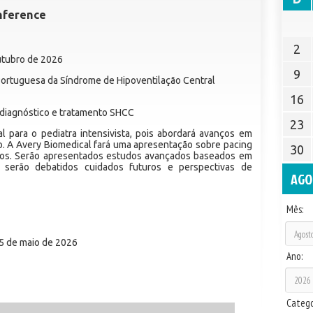
nference
2
utubro de 2026
9
ortuguesa da Síndrome de Hipoventilação Central
16
diagnóstico e tratamento SHCC
23
l para o pediatra intensivista, pois abordará avanços em
o. A Avery Biomedical fará uma apresentação sobre pacing
30
icos. Serão apresentados estudos avançados baseados em
 serão debatidos cuidados futuros e perspectivas de
AGO
Mês:
5 de maio de 2026
Ano:
Catego