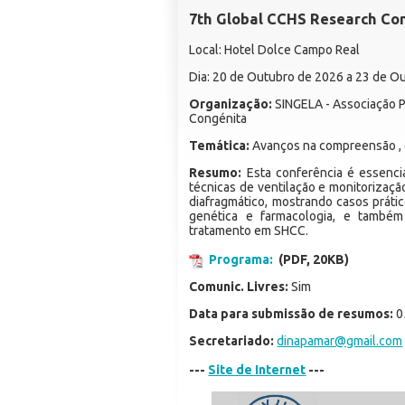
7th Global CCHS Research Co
Local: Hotel Dolce Campo Real
Dia: 20 de Outubro de 2026 a 23 de O
Organização:
SINGELA - Associação P
Congénita
Temática:
Avanços na compreensão , 
Resumo:
Esta conferência é essencia
técnicas de ventilação e monitorizaçã
diafragmático, mostrando casos prát
genética e farmacologia, e também
tratamento em SHCC.
Programa:
(PDF, 20KB)
Comunic. Livres:
Sim
Data para submissão de resumos:
0
Secretariado:
dinapamar@gmail.com
---
Site de Internet
---