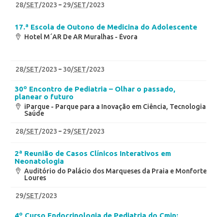
28
/
SET
/2023
29
/
SET
/2023
17.ª Escola de Outono de Medicina do Adolescente
Hotel M´AR De AR Muralhas - Évora
28
/
SET
/2023
30
/
SET
/2023
30º Encontro de Pediatria – Olhar o passado,
planear o futuro
iParque - Parque para a Inovação em Ciência, Tecnologia e
Saúde
28
/
SET
/2023
29
/
SET
/2023
2ª Reunião de Casos Clínicos Interativos em
Neonatologia
Auditório do Palácio dos Marqueses da Praia e Monforte –
Loures
29
/
SET
/2023
4º Curso Endocrinologia de Pediatria do Cmin: