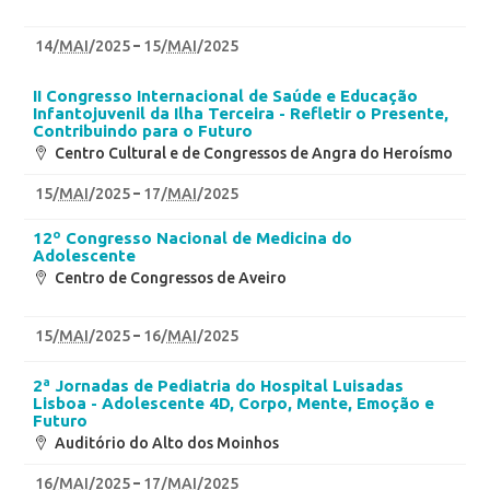
14
/
MAI
/2025
15
/
MAI
/2025
II Congresso Internacional de Saúde e Educação
Infantojuvenil da Ilha Terceira - Refletir o Presente,
Contribuindo para o Futuro
Centro Cultural e de Congressos de Angra do Heroísmo
15
/
MAI
/2025
17
/
MAI
/2025
12º Congresso Nacional de Medicina do
Adolescente
Centro de Congressos de Aveiro
15
/
MAI
/2025
16
/
MAI
/2025
2ª Jornadas de Pediatria do Hospital Luisadas
Lisboa - Adolescente 4D, Corpo, Mente, Emoção e
Futuro
Auditório do Alto dos Moinhos
16
/
MAI
/2025
17
/
MAI
/2025