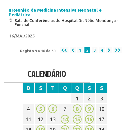
II Reunião de Medicina Intensiva Neonatal e
Pediátrica
Sala de Conferências do Hospital Dr. Nélio Mendonça -
Funchal
16
/
MAI
/2025
1
2
3
4
Registo 9 a 16 de 30
CALENDÁRIO
D
S
T
Q
Q
S
S
1
2
3
4
5
6
7
8
9
10
11
12
13
14
15
16
17
18
19
20
21
22
23
24