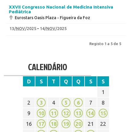
XXVII Congresso Nacional de Medicina Intensiva
Pediátrica
Eurostars Oasis Plaza - Figueira da Foz
13
/
NOV
/2025
14
/
NOV
/2025
Registo 1 a 5 de 5
CALENDÁRIO
D
S
T
Q
Q
S
S
1
2
3
4
5
6
7
8
9
10
11
12
13
14
15
16
17
18
19
20
21
22