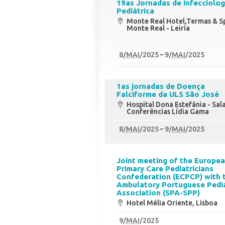
19as Jornadas de Infecciolog
Pediátrica
Monte Real Hotel,Termas & S
Monte Real - Leiria
8
/
MAI
/2025
9
/
MAI
/2025
1as jornadas de Doença
Falciforme da ULS São José
Hospital Dona Estefânia - Sal
Conferências Lídia Gama
8
/
MAI
/2025
9
/
MAI
/2025
Joint meeting of the Europe
Primary Care Pediatricians
Confederation (ECPCP) with 
Ambulatory Portuguese Pedia
Association (SPA-SPP)
Hotel Mélia Oriente, Lisboa
9
/
MAI
/2025