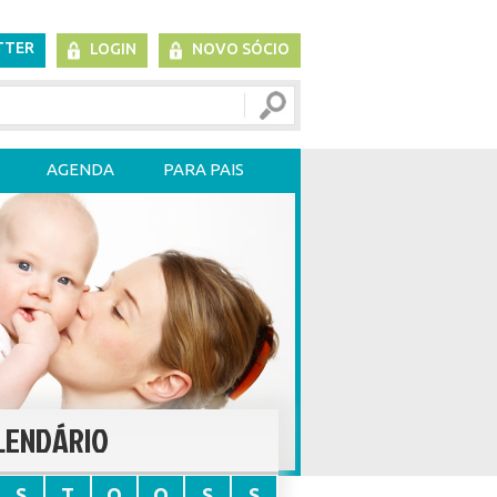
TTER
LOGIN
NOVO SÓCIO
AGENDA
PARA PAIS
LENDÁRIO
S
T
Q
Q
S
S