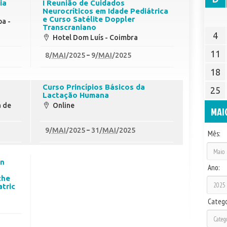
ia
I Reunião de Cuidados
Neurocríticos em Idade Pediátrica
e Curso Satélite Doppler
pa -
Transcraniano
4
Hotel Dom Luís - Coimbra
11
8
/
MAI
/2025
9
/
MAI
/2025
18
Curso Princípios Básicos da
25
Lactação Humana
a de
Online
MAI
9
/
MAI
/2025
31
/
MAI
/2025
Mês:
an
Ano:
the
tric
Catego