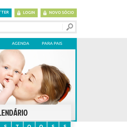
TTER
LOGIN
NOVO SÓCIO
AGENDA
PARA PAIS
LENDÁRIO
S
T
Q
Q
S
S