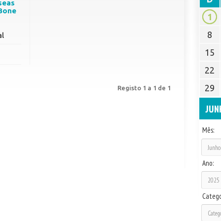
seas
 Bone
1
8
al
15
22
29
Registo 1 a 1 de 1
JUN
Mês:
Ano:
Catego