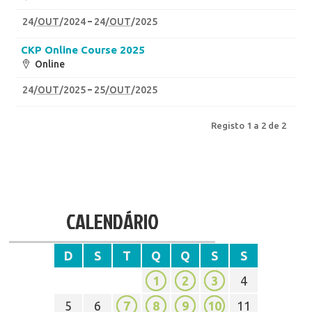
24
/
OUT
/2024
24
/
OUT
/2025
CKP Online Course 2025
Online
24
/
OUT
/2025
25
/
OUT
/2025
Registo 1 a 2 de 2
CALENDÁRIO
D
S
T
Q
Q
S
S
1
2
3
4
5
6
7
8
9
10
11