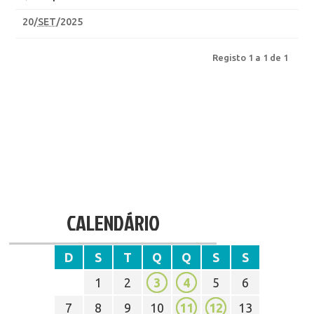
20
/
SET
/2025
Registo 1 a 1 de 1
CALENDÁRIO
D
S
T
Q
Q
S
S
1
2
3
4
5
6
7
8
9
10
11
12
13