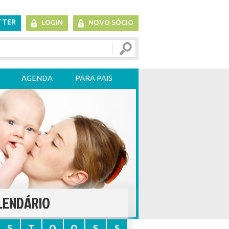
TTER
LOGIN
NOVO SÓCIO
AGENDA
PARA PAIS
LENDÁRIO
S
T
Q
Q
S
S