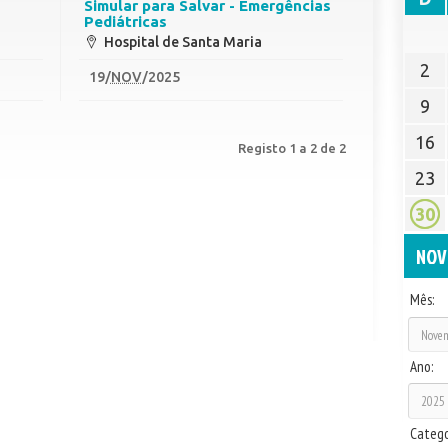
Simular para Salvar - Emergências
Pediátricas
Hospital de Santa Maria
2
19
/
NOV
/2025
9
16
Registo 1 a 2 de 2
23
30
NOV
Mês:
Ano:
Catego