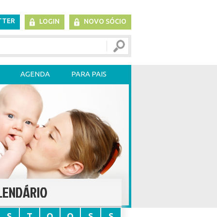
TTER
LOGIN
NOVO SÓCIO
AGENDA
PARA PAIS
LENDÁRIO
S
T
Q
Q
S
S