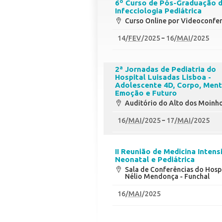
6º Curso de Pós-Graduação 
Infecciologia Pediátrica
Curso Online por Videoconfe
14
/
FEV
/2025
16
/
MAI
/2025
2ª Jornadas de Pediatria do
Hospital Luisadas Lisboa -
Adolescente 4D, Corpo, Ment
Emoção e Futuro
Auditório do Alto dos Moinh
16
/
MAI
/2025
17
/
MAI
/2025
II Reunião de Medicina Intens
Neonatal e Pediátrica
Sala de Conferências do Hospi
Nélio Mendonça - Funchal
16
/
MAI
/2025