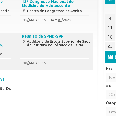
de
12º Congresso Nacional de
Medicina do Adolescente
rencia
Centro de Congressos de Aveiro
4
15
/
MAI
/2025
16
/
MAI
/2025
11
Reunião da SPND-SPP
18
Auditório da Escola Superior de Saúde
e,
do Instituto Politécnico de Leiria
25
os
MAI
16
/
MAI
/2025
Mês:
iva
Ano:
tal Dr.
Catego