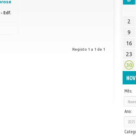
brose
- Edf.
2
9
16
Registo 1 a 1 de 1
23
30
NOV
Mês:
Ano:
Catego