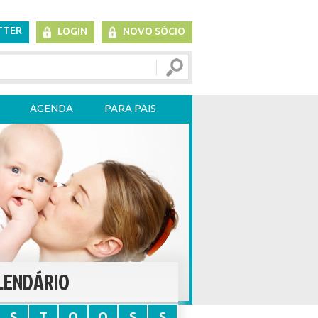
TTER
LOGIN
NOVO SÓCIO
AGENDA
PARA PAIS
LENDÁRIO
S
T
Q
Q
S
S