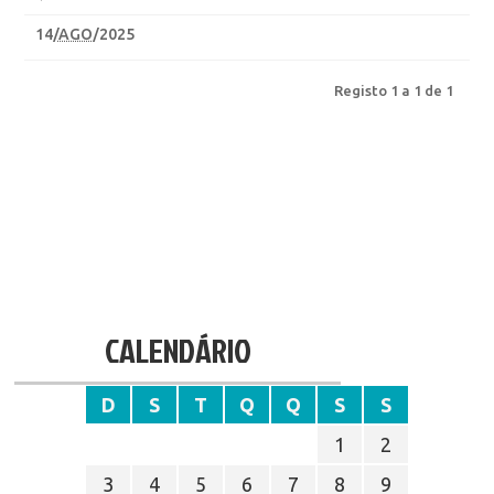
14
/
AGO
/2025
Registo 1 a 1 de 1
CALENDÁRIO
D
S
T
Q
Q
S
S
1
2
3
4
5
6
7
8
9