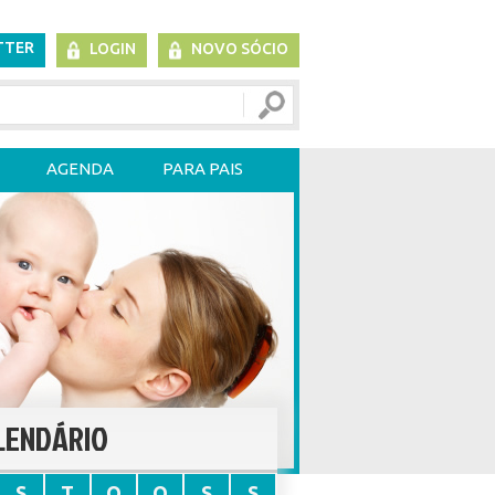
TTER
LOGIN
NOVO SÓCIO
AGENDA
PARA PAIS
LENDÁRIO
S
T
Q
Q
S
S