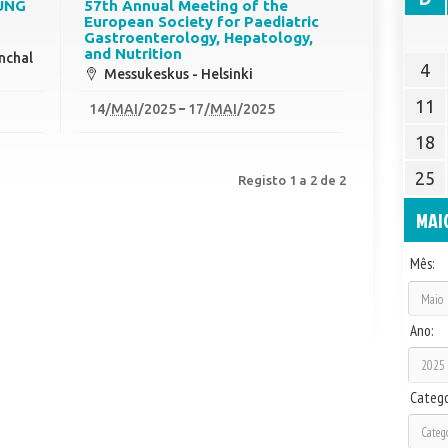
UNG
57th Annual Meeting of the
European Society for Paediatric
Gastroenterology, Hepatology,
and Nutrition
nchal
4
Messukeskus - Helsinki
11
14
/
MAI
/2025
17
/
MAI
/2025
18
25
Registo 1 a 2 de 2
MAI
Mês:
Ano:
Catego