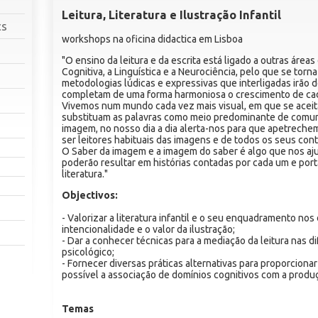
Leitura, Literatura e Ilustração Infantil
cs
workshops na oficina didactica em Lisboa
"O ensino da leitura e da escrita está ligado a outras áre
Cognitiva, a Linguística e a Neurociência, pelo que se torn
metodologias lúdicas e expressivas que interligadas ir
completam de uma forma harmoniosa o crescimento de cad
Vivemos num mundo cada vez mais visual, em que se acei
substituam as palavras como meio predominante de comun
imagem, no nosso dia a dia alerta-nos para que apetreche
ser leitores habituais das imagens e de todos os seus con
O Saber da imagem e a imagem do saber é algo que nos ajud
poderão resultar em histórias contadas por cada um e p
literatura."
Objectivos:
- Valorizar a literatura infantil e o seu enquadramento nos 
intencionalidade e o valor da ilustração;
- Dar a conhecer técnicas para a mediação da leitura nas 
psicológico;
- Fornecer diversas práticas alternativas para proporcion
possível a associação de domínios cognitivos com a produç
Temas