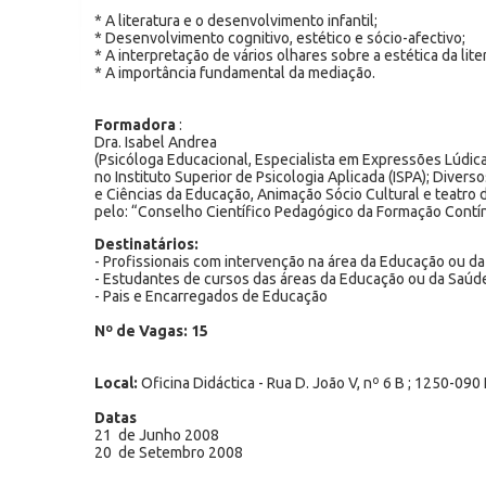
* A literatura e o desenvolvimento infantil;
* Desenvolvimento cognitivo, estético e sócio-afectivo;
* A interpretação de vários olhares sobre a estética da liter
* A importância fundamental da mediação.
Formadora
:
Dra. Isabel Andrea
(Psicóloga Educacional, Especialista em Expressões Lúdica
no Instituto Superior de Psicologia Aplicada (ISPA); Diver
e Ciências da Educação, Animação Sócio Cultural e teatro
pelo: “Conselho Científico Pedagógico da Formação Contí
Destinatários:
- Profissionais com intervenção na área da Educação ou da
- Estudantes de cursos das áreas da Educação ou da Saúd
- Pais e Encarregados de Educação
Nº de Vagas: 15
Local:
Oficina Didáctica - Rua D. João V, nº 6 B ; 1250-090
Datas
21 de Junho 2008
20 de Setembro 2008