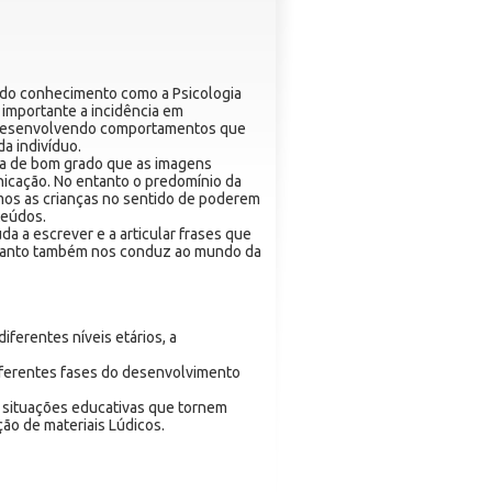
as do conhecimento como a Psicologia
a importante a incidência em
ão desenvolvendo comportamentos que
a indivíduo.
ta de bom grado que as imagens
icação. No entanto o predomínio da
mos as crianças no sentido de poderem
teúdos.
a a escrever e a articular frases que
ortanto também nos conduz ao mundo da
diferentes níveis etários, a
diferentes fases do desenvolvimento
ar situações educativas que tornem
ão de materiais Lúdicos.