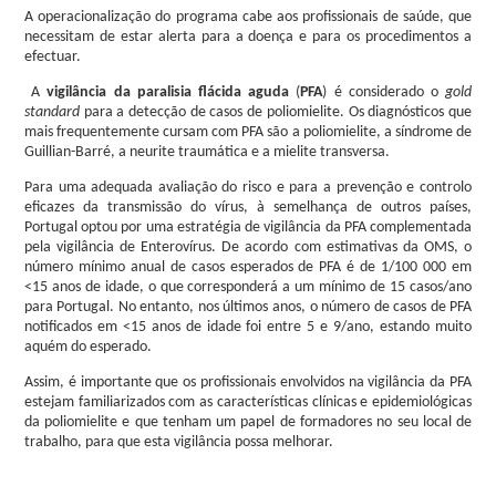
A operacionalização do programa cabe aos profissionais de saúde, que
necessitam de estar alerta para a doença e para os procedimentos a
efectuar.
A
vigilância da paralisia flácida aguda
(
PFA
) é considerado o
gold
standard
para a detecção de casos de poliomielite. Os diagnósticos que
mais frequentemente cursam com PFA são a poliomielite, a síndrome de
Guillian-Barré, a neurite traumática e a mielite transversa.
Para uma adequada avaliação do risco e para a prevenção e controlo
eficazes da transmissão do vírus, à semelhança de outros países,
Portugal optou por uma estratégia de vigilância da PFA complementada
pela vigilância de Enterovírus. De acordo com estimativas da OMS, o
número mínimo anual de casos esperados de PFA é de 1/100 000 em
<15 anos de idade, o que corresponderá a um mínimo de 15 casos/ano
para Portugal. No entanto, nos últimos anos, o número de casos de PFA
notificados em <15 anos de idade foi entre 5 e 9/ano, estando muito
aquém do esperado.
Assim, é importante que os profissionais envolvidos na vigilância da PFA
estejam familiarizados com as características clínicas e epidemiológicas
da poliomielite e que tenham um papel de formadores no seu local de
trabalho, para que esta vigilância possa melhorar.