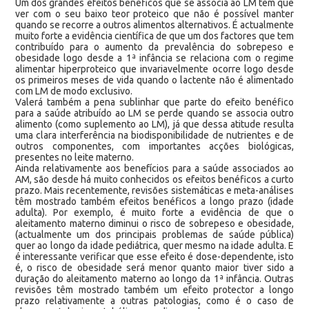
Um dos grandes efeitos benéficos que se associa ao LM tem que
ver com o seu baixo teor proteico que não é possível manter
quando se recorre a outros alimentos alternativos. É actualmente
muito forte a evidência científica de que um dos factores que tem
contribuído para o aumento da prevalência do sobrepeso e
obesidade logo desde a 1ª infância se relaciona com o regime
alimentar hiperproteico que invariavelmente ocorre logo desde
os primeiros meses de vida quando o lactente não é alimentado
com LM de modo exclusivo.
Valerá também a pena sublinhar que parte do efeito benéfico
para a saúde atribuído ao LM se perde quando se associa outro
alimento (como suplemento ao LM), já que dessa atitude resulta
uma clara interferência na biodisponibilidade de nutrientes e de
outros componentes, com importantes acções biológicas,
presentes no leite materno.
Ainda relativamente aos benefícios para a saúde associados ao
AM, são desde há muito conhecidos os efeitos benéficos a curto
prazo. Mais recentemente, revisões sistemáticas e meta-análises
têm mostrado também efeitos benéficos a longo prazo (idade
adulta). Por exemplo, é muito forte a evidência de que o
aleitamento materno diminui o risco de sobrepeso e obesidade,
(actualmente um dos principais problemas de saúde pública)
quer ao longo da idade pediátrica, quer mesmo na idade adulta. E
é interessante verificar que esse efeito é dose-dependente, isto
é, o risco de obesidade será menor quanto maior tiver sido a
duração do aleitamento materno ao longo da 1ª infância. Outras
revisões têm mostrado também um efeito protector a longo
prazo relativamente a outras patologias, como é o caso de