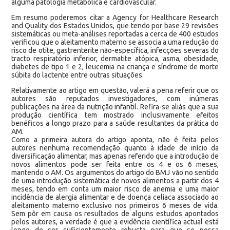
alguma patologia metabólica e cardiovascular.
Em resumo poderemos citar a Agency for Healthcare Research
and Quality dos Estados Unidos, que tendo por base 29 revisões
sistemáticas ou meta-análises reportadas a cerca de 400 estudos
verificou que o aleitamento materno se associa a uma redução do
risco de otite, gastrenterite não-específica, infecções severas do
tracto respiratório inferior, dermatite atópica, asma, obesidade,
diabetes de tipo 1 e 2, leucemia na criança e síndrome de morte
súbita do lactente entre outras situações.
Relativamente ao artigo em questão, valerá a pena referir que os
autores são reputados investigadores, com inúmeras
publicações na área da nutrição infantil. Refira-se aliás que a sua
produção científica tem mostrado inclusivamente efeitos
benéficos a longo prazo para a saúde resultantes da prática do
AM.
Como a primeira autora do artigo aponta, não é feita pelos
autores nenhuma recomendação quanto à idade de início da
diversificação alimentar, mas apenas referido que a introdução de
novos alimentos pode ser feita entre os 4 e os 6 meses,
mantendo o AM. Os argumentos do artigo do BMJ vão no sentido
de uma introdução sistemática de novos alimentos a partir dos 4
meses, tendo em conta um maior risco de anemia e uma maior
incidência de alergia alimentar e de doença celíaca associado ao
aleitamento materno exclusivo nos primeiros 6 meses de vida.
Sem pôr em causa os resultados de alguns estudos apontados
pelos autores, a verdade é que a evidência científica actual está
longe de ser suficientemente robusta para que se possa