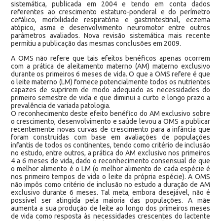
sistemática, publicada em 2004 e tendo em conta dados
referentes ao crescimento estaturo-ponderal e do perímetro
cefálico, morbilidade respiratória e gastrintestinal, eczema
atópico, asma e desenvolvimento neuromotor entre outros
parâmetros avaliados. Nova revisão sistemática mais recente
permitiu a publicação das mesmas conclusões em 2009.
A OMS não refere que tais efeitos benéficos apenas ocorrem
com a prática de aleitamento materno (AM) materno exclusivo
durante os primeiros 6 meses de vida. O que a OMS refere é que
o leite materno (LM) fornece potencialmente todos os nutrientes
capazes de suprirem de modo adequado as necessidades do
primeiro semestre de vida e que diminui a curto e longo prazo a
prevalência de variada patologia.
O reconhecimento deste efeito benéfico do AM exclusivo sobre
o crescimento, desenvolvimento e saúde levou a OMS a publicar
recentemente novas curvas de crescimento para a infância que
foram construídas com base em avaliações de populações
infantis de todos os continentes, tendo como critério de inclusão
no estudo, entre outros, a prática do AM exclusivo nos primeiros
4 a 6 meses de vida, dado o reconhecimento consensual de que
o melhor alimento é o LM (o melhor alimento de cada espécie é
nos primeiro tempos de vida o leite da própria espécie). A OMS
não impôs como critério de inclusão no estudo a duração de AM
exclusivo durante 6 meses. Tal meta, embora desejável, não é
possível ser atingida pela maioria das populações. A mãe
aumenta a sua produção de leite ao longo dos primeiros meses
de vida como resposta às necessidades crescentes do lactente