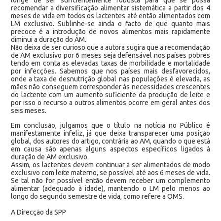
recomendar a diversificação alimentar sistemática a partir dos 4
meses de vida em todos os lactentes até então alimentados com
LM exclusivo. Sublinhe-se ainda o facto de que quanto mais
precoce é a introdução de novos alimentos mais rapidamente
diminui a duração do AM.
Não deixa de ser curioso que a autora sugira que a recomendação
de AM exclusivo por 6 meses seja defensável nos países pobres
tendo em conta as elevadas taxas de morbilidade e mortalidade
por infecções. Sabemos que nos países mais desfavorecidos,
onde a taxa de desnutrição global nas populações é elevada, as
mães não conseguem corresponder às necessidades crescentes
do lactente com um aumento suficiente da produção de leite e
por isso o recurso a outros alimentos ocorre em geral antes dos
seis meses.
Em conclusão, julgamos que o título na notícia no Público é
manifestamente infeliz, já que deixa transparecer uma posição
global, dos autores do artigo, contrária ao AM, quando o que está
em causa são apenas alguns aspectos específicos ligados à
duração de AM exclusivo.
Assim, os lactentes devem continuar a ser alimentados de modo
exclusivo com leite materno, se possível até aos 6 meses de vida.
Se tal não for possível então devem receber um complemento
alimentar (adequado à idade), mantendo o LM pelo menos ao
longo do segundo semestre de vida, como refere a OMS.
A Direcção da SPP