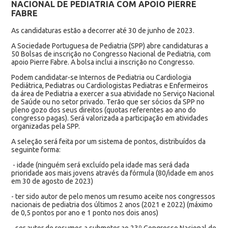
NACIONAL DE PEDIATRIA COM APOIO PIERRE
FABRE
As candidaturas estão a decorrer até 30 de junho de 2023.
A Sociedade Portuguesa de Pediatria (SPP) abre candidaturas a
50 Bolsas de inscrição no Congresso Nacional de Pediatria, com
apoio Pierre Fabre. A bolsa inclui a inscrição no Congresso.
Podem candidatar-se Internos de Pediatria ou Cardiologia
Pediátrica, Pediatras ou Cardiologistas Pediatras e Enfermeiros
da área de Pediatria a exercer a sua atividade no Serviço Nacional
de Saúde ou no setor privado. Terão que ser sócios da SPP no
pleno gozo dos seus direitos (quotas referentes ao ano do
congresso pagas). Será valorizada a participação em atividades
organizadas pela SPP.
A seleção será feita por um sistema de pontos, distribuídos da
seguinte forma:
- idade (ninguém será excluído pela idade mas será dada
prioridade aos mais jovens através da fórmula (80/idade em anos
em 30 de agosto de 2023)
- ter sido autor de pelo menos um resumo aceite nos congressos
nacionais de pediatria dos últimos 2 anos (2021 e 2022) (máximo
de 0,5 pontos por ano e 1 ponto nos dois anos)
- ser autor de resumos a submeter ao 23º Congresso Nacional de