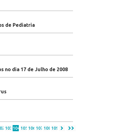
os de Pediatria
s no dia 17 de Julho de 2008
rus
02
103
104
105
106
107
108
109