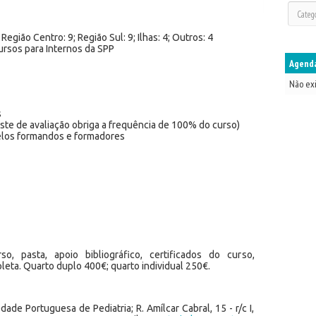
Região Centro: 9; Região Sul: 9; Ilhas: 4; Outros: 4
ursos para Internos da SPP
Agenda
Não ex
s
este de avaliação obriga a frequência de 100% do curso)
 pelos formandos e formadores
o, pasta, apoio bibliográfico, certificados do curso,
eta. Quarto duplo 400€; quarto individual 250€.
dade Portuguesa de Pediatria; R. Amílcar Cabral, 15 - r/c I,