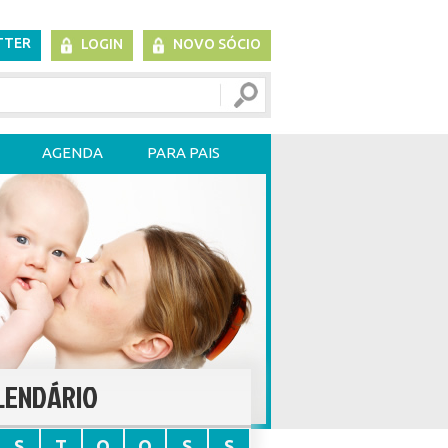
TTER
LOGIN
NOVO SÓCIO
AGENDA
PARA PAIS
LENDÁRIO
S
T
Q
Q
S
S