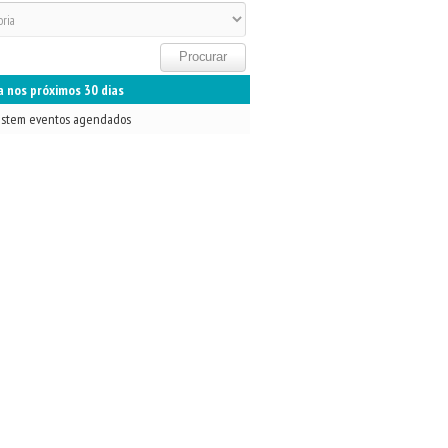
 nos próximos 30 dias
istem eventos agendados