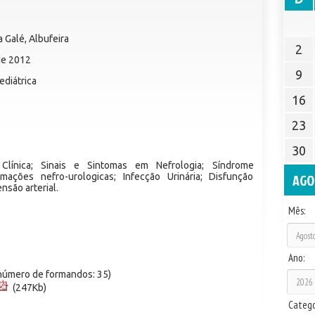
a Galé, Albufeira
2
 de 2012
9
ediátrica
16
23
30
 Clínica; Sinais e Sintomas em Nefrologia; Síndrome
AGO
rmações nefro-urologicas; Infecção Urinária; Disfunção
ensão arterial.
Mês:
Ano:
(número de formandos: 35)
(247Kb)
Catego