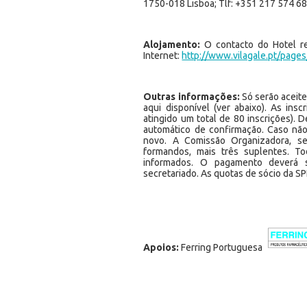
1750-018 Lisboa; Tlf: +351 217 574 68
Alojamento:
O contacto do Hotel re
Internet:
http://www.vilagale.pt/pages
Outras informações:
Só serão aceite
aqui disponível (ver abaixo). As ins
atingido um total de 80 inscrições). 
automático de confirmação. Caso não
novo. A Comissão Organizadora, seg
formandos, mais três suplentes. T
informados. O pagamento deverá s
secretariado. As quotas de sócio da S
Apoios:
Ferring Portuguesa