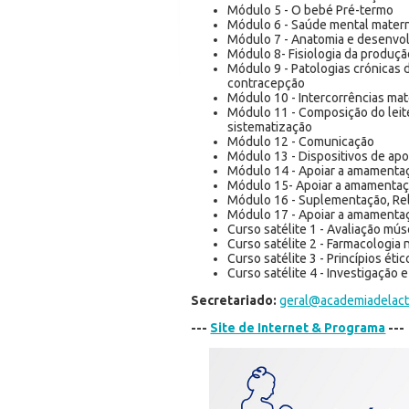
Módulo 5 - O bebé Pré-termo
Módulo 6 - Saúde mental mater
Módulo 7 - Anatomia e desenvo
Módulo 8- Fisiologia da produçã
Módulo 9 - Patologias crónicas d
contracepção
Módulo 10 - Intercorrências m
Módulo 11 - Composição do leit
sistematização
Módulo 12 - Comunicação
Módulo 13 - Dispositivos de ap
Módulo 14 - Apoiar a amamentaç
Módulo 15- Apoiar a amamentaç
Módulo 16 - Suplementação, Rel
Módulo 17 - Apoiar a amamenta
Curso satélite 1 - Avaliação mú
Curso satélite 2 - Farmacologia 
Curso satélite 3 - Princípios é
Curso satélite 4 - Investigação 
Secretariado:
geral@academiadelact
---
Site de Internet & Programa
---