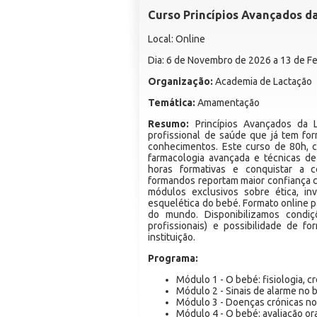
Curso Princípios Avançados d
Local: Online
Dia: 6 de Novembro de 2026 a 13 de F
Organização:
Academia de Lactação
Temática:
Amamentação
Resumo:
Princípios Avançados da L
profissional de saúde que já tem f
conhecimentos. Este curso de 80h, c
farmacologia avançada e técnicas de
horas formativas e conquistar a c
formandos reportam maior confiança cl
módulos exclusivos sobre ética, in
esquelética do bebé. Formato online p
do mundo. Disponibilizamos condiç
profissionais) e possibilidade de f
instituição.
Programa:
Módulo 1 - O bebé: fisiologia, 
Módulo 2 - Sinais de alarme no 
Módulo 3 - Doenças crónicas n
Módulo 4 - O bebé: avaliação or