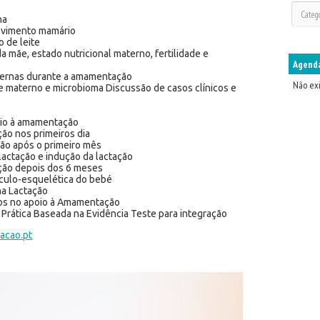
na
lvimento mamário
o de leite
a mãe, estado nutricional materno, fertilidade e
Agenda
aternas durante a amamentação
Não ex
e materno e microbioma Discussão de casos clínicos e
oio à amamentação
ão nos primeiros dia
ão após o primeiro mês
actação e indução da lactação
ção depois dos 6 meses
sculo-esquelética do bebé
na Lactação
ticos no apoio à Amamentação
e Prática Baseada na Evidência Teste para integração
acao.pt