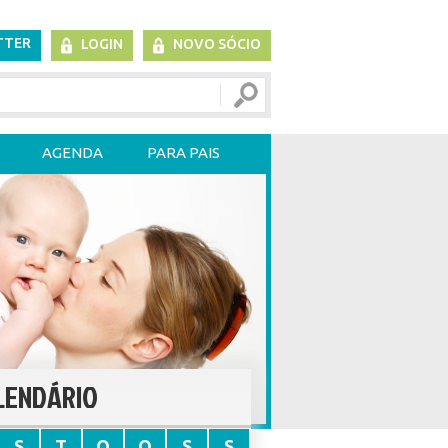
TTER
LOGIN
NOVO SÓCIO
AGENDA
PARA PAIS
LENDÁRIO
S
T
Q
Q
S
S