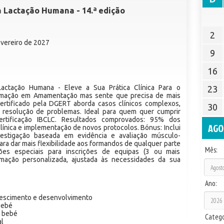
a Lactação Humana - 14.ª edição
2
evereiro de 2027
9
16
actação Humana - Eleve a Sua Prática Clínica Para o
23
ormação em Amamentação mas sente que precisa de mais
ertificado pela DGERT aborda casos clínicos complexos,
30
 resolução de problemas. Ideal para quem quer cumprir
ertificação IBCLC. Resultados comprovados: 95% dos
AGO
ínica e implementação de novos protocolos. Bónus: Inclui
vestigação baseada em evidência e avaliação músculo-
ara dar mais flexibilidade aos formandos de qualquer parte
Mês:
ões especiais para inscrições de equipas (3 ou mais
ormação personalizada, ajustada às necessidades da sua
Ano:
crescimento e desenvolvimento
bebé
o bebé
Catego
al