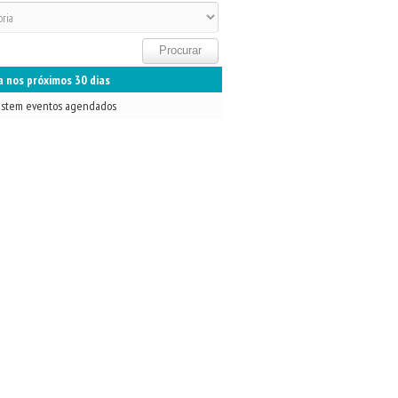
 nos próximos 30 dias
istem eventos agendados