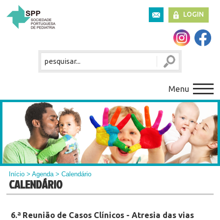
LOGIN
Menu
Início
>
Agenda
> Calendário
CALENDÁRIO
6.ª Reunião de Casos Clínicos - Atresia das vias