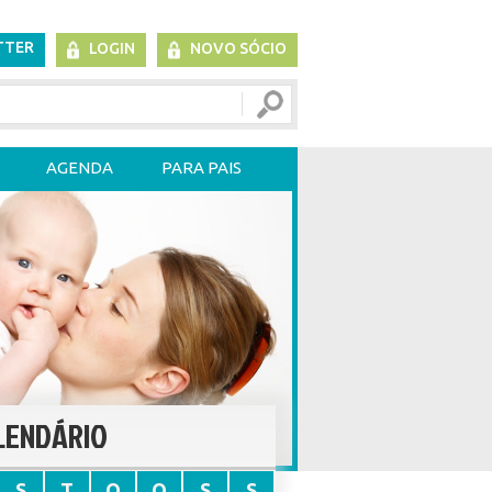
TTER
LOGIN
NOVO SÓCIO
AGENDA
PARA PAIS
LENDÁRIO
S
T
Q
Q
S
S