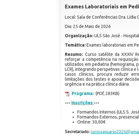
Exames Laboratoriais em Pedia
Local: Sala de Conferências Dra. Lídia
Dia: 25 de Maio de 2026
Organização:
ULS São José - Hospita
Temática:
Exames laboratoriais em Pe
Resumo:
Curso satélite da XXXIV Re
reforçar a competência na requisição 
utilizados em pediatria (hemograma, p
LCR), integrando perspetivas clínica e 
casos clínicos, procura reduzir err
limitações dos testes e apoiar decisõ
urgência e na prática clínica diária.
Programa:
(PDf, 283KB)
---
Inscrições
---
Formandos Internos (ULS S. José
Formandos Externos, presencial
Online: 30,00€
Secretariado:
cursosanuario2026@gmai