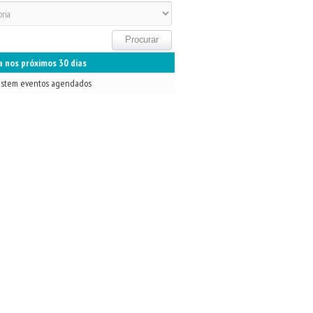
 nos próximos 30 dias
istem eventos agendados