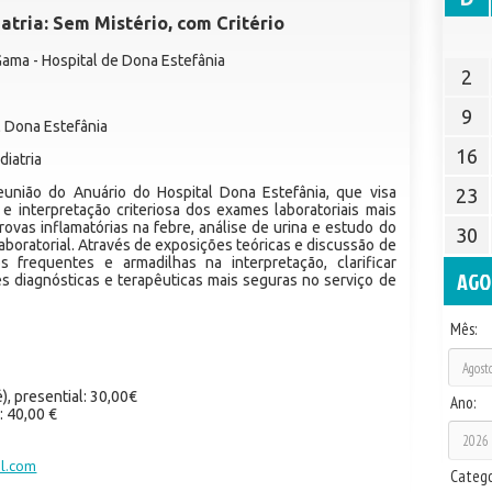
tria: Sem Mistério, com Critério
 Gama - Hospital de Dona Estefânia
2
9
l Dona Estefânia
16
diatria
união do Anuário do Hospital Dona Estefânia, que visa
23
e interpretação criteriosa dos exames laboratoriais mais
rovas inflamatórias na febre, análise de urina e estudo do
30
laboratorial. Através de exposições teóricas e discussão de
os frequentes e armadilhas na interpretação, clarificar
AGO
es diagnósticas e terapêuticas mais seguras no serviço de
Mês:
), presential: 30,00€
Ano:
: 40,00 €
l.com
Catego