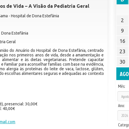
s de Vida – A Visão da Pediatria Geral
 Gama - Hospital de Dona Estefânia
2
9
l Dona Estefânia
16
tria Geral
nião do Anuário do Hospital de Dona Estefânia, centrado
23
ntação nos primeiros anos de vida, desde a amamentação e
o alimentar e às dietas vegetarianas. Pretende capacitar
30
e Familiar para aconselhar famílias com base na evidência,
 alergia às proteínas do leite de vaca, lactose, glúten,
AGO
do escolhas alimentares seguras e adequadas ao contexto
Mês:
), presencial: 30,00€
Ano:
l: 40,00€
mail.com
Catego