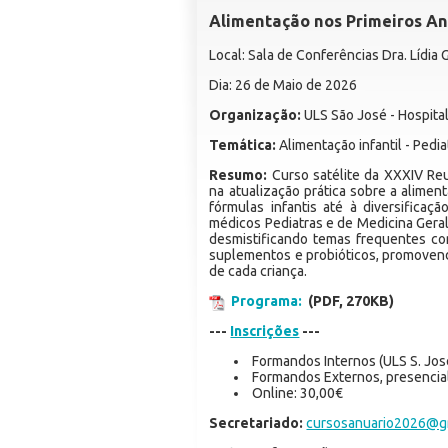
Alimentação nos Primeiros Ano
Local: Sala de Conferências Dra. Lídia
Dia: 26 de Maio de 2026
Organização:
ULS São José - Hospita
Temática:
Alimentação infantil - Pedia
Resumo:
Curso satélite da XXXIV Reu
na atualização prática sobre a alime
fórmulas infantis até à diversificaçã
médicos Pediatras e de Medicina Geral 
desmistificando temas frequentes como
suplementos e probióticos, promoven
de cada criança.
Programa:
(PDF, 270KB)
---
Inscrições
---
Formandos Internos (ULS S. José
Formandos Externos, presencia
Online: 30,00€
Secretariado:
cursosanuario2026@g