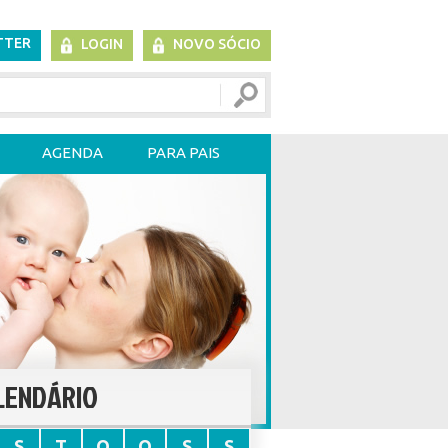
TTER
LOGIN
NOVO SÓCIO
AGENDA
PARA PAIS
LENDÁRIO
S
T
Q
Q
S
S