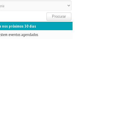
 nos próximos 30 dias
istem eventos agendados