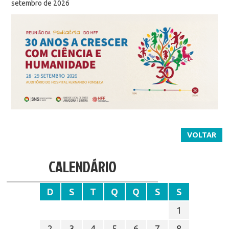
setembro de 2026
VOLTAR
CALENDÁRIO
D
S
T
Q
Q
S
S
1
2
3
4
5
6
7
8