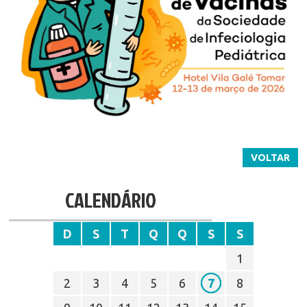
VOLTAR
CALENDÁRIO
D
S
T
Q
Q
S
S
1
2
3
4
5
6
7
8