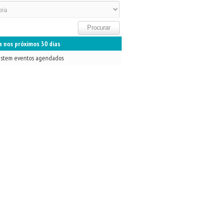
 nos próximos 30 dias
istem eventos agendados