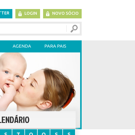
TTER
LOGIN
NOVO SÓCIO
AGENDA
PARA PAIS
LENDÁRIO
S
T
Q
Q
S
S