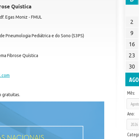
rose Quística
Edf. Egas Moniz - FMUL
2
9
e Pneumologia Pediátrica e do Sono (S3PS)
16
23
ma Fibrose Quística
30
l.com
AGO
Mês:
 gratuitas.
Ano:
Catego