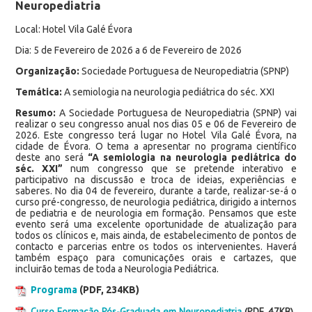
Neuropediatria
Local: Hotel Vila Galé Évora
Dia: 5 de Fevereiro de 2026 a 6 de Fevereiro de 2026
Organização:
Sociedade Portuguesa de Neuropediatria (SPNP)
Temática:
A semiologia na neurologia pediátrica do séc. XXI
Resumo:
A Sociedade Portuguesa de Neuropediatria (SPNP) vai
realizar o seu congresso anual nos dias 05 e 06 de Fevereiro de
2026. Este congresso terá lugar no Hotel Vila Galé Évora, na
cidade de Évora. O tema a apresentar no programa científico
deste ano será
“A semiologia na neurologia pediátrica do
séc. XXI”
num congresso que se pretende interativo e
participativo na discussão e troca de ideias, experiências e
saberes. No dia 04 de fevereiro, durante a tarde, realizar-se-á o
curso pré-congresso, de neurologia pediátrica, dirigido a internos
de pediatria e de neurologia em formação. Pensamos que este
evento será uma excelente oportunidade de atualização para
todos os clínicos e, mais ainda, de estabelecimento de pontos de
contacto e parcerias entre os todos os intervenientes. Haverá
também espaço para comunicações orais e cartazes, que
incluirão temas de toda a Neurologia Pediátrica.
Programa
(PDF, 234KB)
Curso Formação Pós-Graduada em Neuropediatria
(PDF, 47KB)