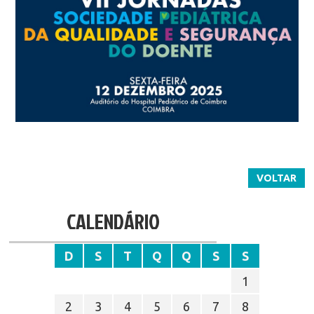
VOLTAR
CALENDÁRIO
D
S
T
Q
Q
S
S
1
2
3
4
5
6
7
8