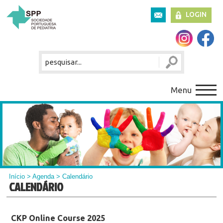
LOGIN
Menu
Início
>
Agenda
> Calendário
CALENDÁRIO
CKP Online Course 2025