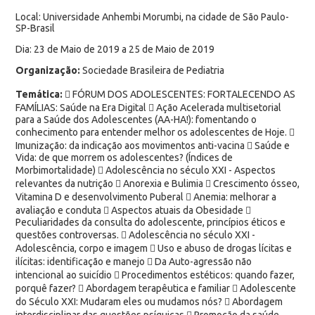
Local: Universidade Anhembi Morumbi, na cidade de São Paulo-
SP-Brasil
Dia: 23 de Maio de 2019 a 25 de Maio de 2019
Organização:
Sociedade Brasileira de Pediatria
Temática:
 FÓRUM DOS ADOLESCENTES: FORTALECENDO AS
FAMÍLIAS: Saúde na Era Digital  Ação Acelerada multisetorial
para a Saúde dos Adolescentes (AA-HA!): fomentando o
conhecimento para entender melhor os adolescentes de Hoje. 
Imunização: da indicação aos movimentos anti-vacina  Saúde e
Vida: de que morrem os adolescentes? (Índices de
Morbimortalidade)  Adolescência no século XXI - Aspectos
relevantes da nutrição  Anorexia e Bulimia  Crescimento ósseo,
Vitamina D e desenvolvimento Puberal  Anemia: melhorar a
avaliação e conduta  Aspectos atuais da Obesidade 
Peculiaridades da consulta do adolescente, princípios éticos e
questões controversas.  Adolescência no século XXI -
Adolescência, corpo e imagem  Uso e abuso de drogas lícitas e
ilícitas: identificação e manejo  Da Auto-agressão não
intencional ao suicídio  Procedimentos estéticos: quando fazer,
porquê fazer?  Abordagem terapêutica e familiar  Adolescente
do Século XXI: Mudaram eles ou mudamos nós?  Abordagem
interdisciplinar das questões psíquicas  Promoção da saúde