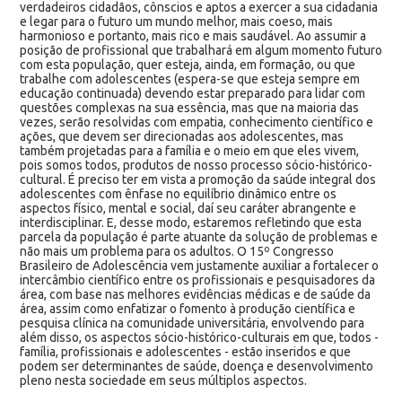
verdadeiros cidadãos, cônscios e aptos a exercer a sua cidadania
e legar para o futuro um mundo melhor, mais coeso, mais
harmonioso e portanto, mais rico e mais saudável. Ao assumir a
posição de profissional que trabalhará em algum momento futuro
com esta população, quer esteja, ainda, em formação, ou que
trabalhe com adolescentes (espera-se que esteja sempre em
educação continuada) devendo estar preparado para lidar com
questões complexas na sua essência, mas que na maioria das
vezes, serão resolvidas com empatia, conhecimento científico e
ações, que devem ser direcionadas aos adolescentes, mas
também projetadas para a família e o meio em que eles vivem,
pois somos todos, produtos de nosso processo sócio-histórico-
cultural. É preciso ter em vista a promoção da saúde integral dos
adolescentes com ênfase no equilíbrio dinâmico entre os
aspectos físico, mental e social, daí seu caráter abrangente e
interdisciplinar. E, desse modo, estaremos refletindo que esta
parcela da população é parte atuante da solução de problemas e
não mais um problema para os adultos. O 15º Congresso
Brasileiro de Adolescência vem justamente auxiliar a fortalecer o
intercâmbio científico entre os profissionais e pesquisadores da
área, com base nas melhores evidências médicas e de saúde da
área, assim como enfatizar o fomento à produção científica e
pesquisa clínica na comunidade universitária, envolvendo para
além disso, os aspectos sócio-histórico-culturais em que, todos -
família, profissionais e adolescentes - estão inseridos e que
podem ser determinantes de saúde, doença e desenvolvimento
pleno nesta sociedade em seus múltiplos aspectos.