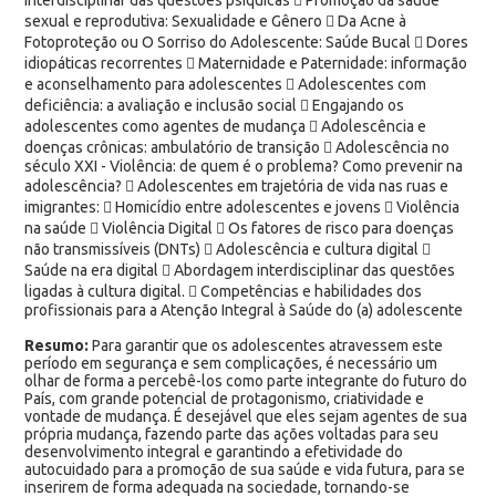
sexual e reprodutiva: Sexualidade e Gênero  Da Acne à
Fotoproteção ou O Sorriso do Adolescente: Saúde Bucal  Dores
idiopáticas recorrentes  Maternidade e Paternidade: informação
e aconselhamento para adolescentes  Adolescentes com
deficiência: a avaliação e inclusão social  Engajando os
adolescentes como agentes de mudança  Adolescência e
doenças crônicas: ambulatório de transição  Adolescência no
século XXI - Violência: de quem é o problema? Como prevenir na
adolescência?  Adolescentes em trajetória de vida nas ruas e
imigrantes:  Homicídio entre adolescentes e jovens  Violência
na saúde  Violência Digital  Os fatores de risco para doenças
não transmissíveis (DNTs)  Adolescência e cultura digital 
Saúde na era digital  Abordagem interdisciplinar das questões
ligadas à cultura digital.  Competências e habilidades dos
profissionais para a Atenção Integral à Saúde do (a) adolescente
Resumo:
Para garantir que os adolescentes atravessem este
período em segurança e sem complicações, é necessário um
olhar de forma a percebê-los como parte integrante do futuro do
País, com grande potencial de protagonismo, criatividade e
vontade de mudança. É desejável que eles sejam agentes de sua
própria mudança, fazendo parte das ações voltadas para seu
desenvolvimento integral e garantindo a efetividade do
autocuidado para a promoção de sua saúde e vida futura, para se
inserirem de forma adequada na sociedade, tornando-se