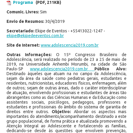
Programa
(PDF, 211KB)
Comunic. Livres:
Sim
Envio de Resumos:
30/4/2019
Secretariado:
Ekipe de Eventos - +55413022-1247 -
ekipe@ekipedeeventos.com.br
Site de Internet:
www.adolescencia2019.com.br
Outras Informações:
O 15º Congresso Brasileiro de
Adolescência, será realizado no período de 23 a 25 de maio de
2019, na Universidade Anhembi Morumbi, na cidade de São
Paulo-SP
www.adolescencia2019.com.br
Público Alvo:
Destinado àqueles que atuam na no campo da Adolescência,
sejam da área da saúde como pediatras gerais, estudantes e
residentes, nutricionistas, educadores físicos, enfermagem, além
de outros; sejam de outras áreas, dado o caráter interdisciplinar
de atuação, envolvendo profissionais e estudantes de áreas tão
abrangentes como as das Ciências Humanas e da Educação como
assistentes sociais, psicólogos, pedagogos, professores e
estudantes e profissionais do âmbito do sistema de garantia de
direitos entre outros.
Objetivo:
Abordar os aspectos mais
importantes do atendimento/acompanhamento destinado a este
grupo populacional, de forma prática e atualizada promovendo a
Atenção Integral ao Adolescente e fortalecendo as famílias,
dedicando-se desde às questões que envolvem prevenção,