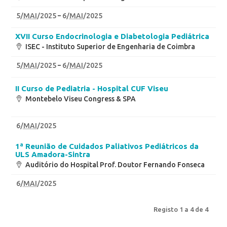
5
/
MAI
/2025
6
/
MAI
/2025
XVII Curso Endocrinologia e Diabetologia Pediátrica
ISEC - Instituto Superior de Engenharia de Coimbra
5
/
MAI
/2025
6
/
MAI
/2025
II Curso de Pediatria - Hospital CUF Viseu
Montebelo Viseu Congress & SPA
6
/
MAI
/2025
1ª Reunião de Cuidados Paliativos Pediátricos da
ULS Amadora-Sintra
Auditório do Hospital Prof. Doutor Fernando Fonseca
6
/
MAI
/2025
Registo 1 a 4 de 4