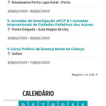
Renaissance Porto Lapa Hotel - Porto
6
/
NOV
/2025
9
/
NOV
/2025
V Jornadas de Investigação APCP & I Jornadas
Internacionais de Cuidados Paliativos dos Açores
Ponta Delgada - Aula Magna da UAç
6
/
NOV
/2025
8
/
NOV
/2025
V Curso Prático de Doença Renal na Criança
Online
6
/
NOV
/2025
7
/
NOV
/2025
Registo 1 a 3 de 3
CALENDÁRIO
D
S
T
Q
Q
S
S