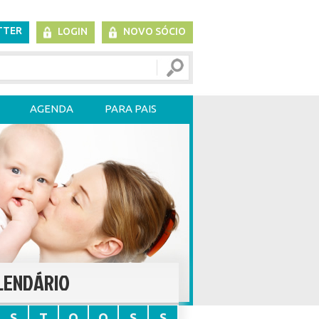
TTER
LOGIN
NOVO SÓCIO
AGENDA
PARA PAIS
LENDÁRIO
S
T
Q
Q
S
S