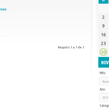
ivos
2
9
16
23
Registo 1 a 1 de 1
30
NOV
Mês:
Ano:
Catego