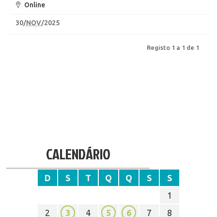
Online
30
/
NOV
/2025
Registo 1 a 1 de 1
CALENDÁRIO
D
S
T
Q
Q
S
S
1
2
3
4
5
6
7
8