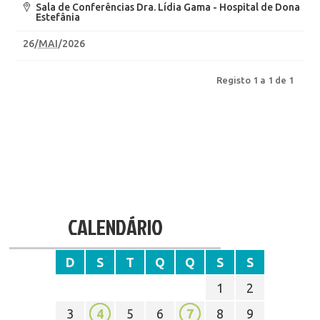
Sala de Conferências Dra. Lídia Gama - Hospital de Dona
Estefânia
26
/
MAI
/2026
Registo 1 a 1 de 1
CALENDÁRIO
D
S
T
Q
Q
S
S
1
2
3
4
5
6
7
8
9