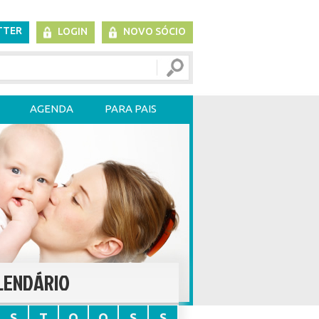
TTER
LOGIN
NOVO SÓCIO
AGENDA
PARA PAIS
LENDÁRIO
S
T
Q
Q
S
S