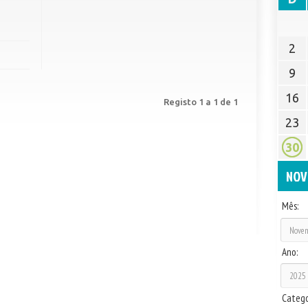
2
9
16
Registo 1 a 1 de 1
23
30
NOV
Mês:
Ano:
Catego