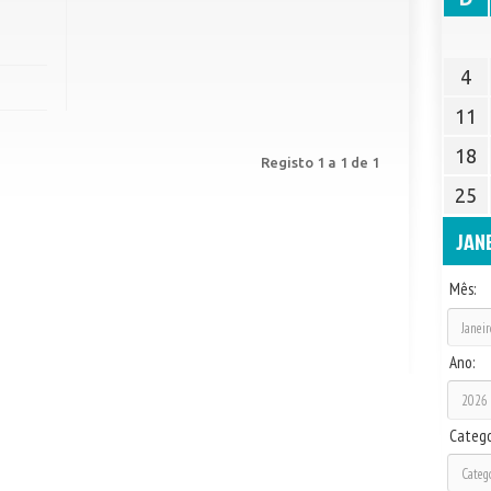
4
11
18
Registo 1 a 1 de 1
25
JAN
Mês:
Ano:
Catego