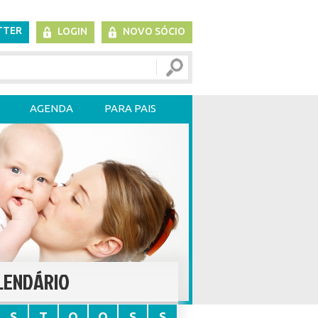
TTER
LOGIN
NOVO SÓCIO
AGENDA
PARA PAIS
LENDÁRIO
S
T
Q
Q
S
S