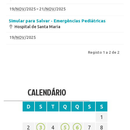
19
/
NOV
/2025
21
/
NOV
/2025
Simular para Salvar - Emergências Pediátricas
Hospital de Santa Maria
19
/
NOV
/2025
Registo 1 a 2 de 2
CALENDÁRIO
D
S
T
Q
Q
S
S
1
2
3
4
5
6
7
8